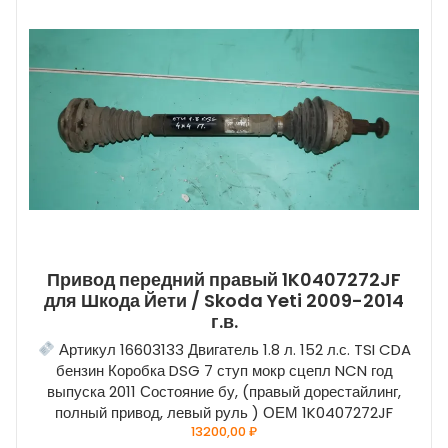
Привод передний правый 1K0407272JF
для Шкода Йети / Skoda Yeti 2009-2014
г.в.
Артикул 16603133 Двигатель 1.8 л. 152 л.с. TSI CDA
бензин Коробка DSG 7 ступ мокр сцепл NCN год
выпуска 2011 Состояние бу, (правый дорестайлинг,
полный привод, левый руль ) ОЕМ 1K0407272JF
13200,00
₽