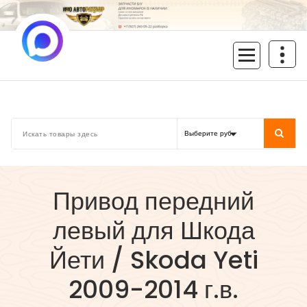
Перейти
к
содержимому
inoavtorazbor.ru
Автозапчасти б/у в наличии
Привод передний
левый для Шкода
Йети / Skoda Yeti
2009-2014 г.в.