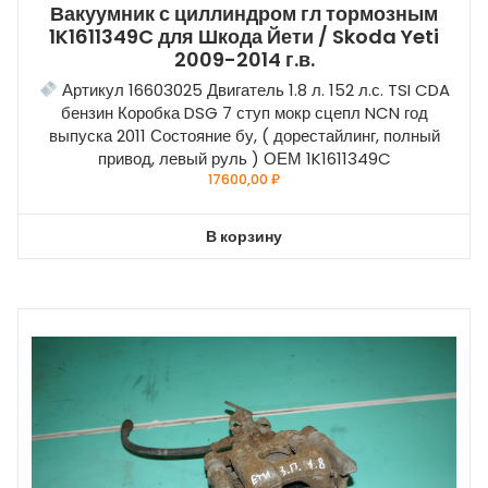
Вакуумник с циллиндром гл тормозным
1K1611349C для Шкода Йети / Skoda Yeti
2009-2014 г.в.
Артикул 16603025 Двигатель 1.8 л. 152 л.с. TSI CDA
бензин Коробка DSG 7 ступ мокр сцепл NCN год
выпуска 2011 Состояние бу, ( дорестайлинг, полный
привод, левый руль ) ОЕМ 1K1611349C
17600,00
₽
В корзину