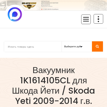
Перейти
к
содержимому
inoavtorazbor.ru
Автозапчасти б/у в наличии
Вакуумник
1K1614105CL для
Шкода Йети / Skoda
Yeti 2009-2014 г.в.