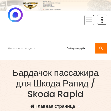
Перейти
к
содержимому
inoavtorazbor.ru
Автозапчасти б/у в наличии
Бардачок пассажира
для Шкода Рапид /
Skoda Rapid
Главная страница
-