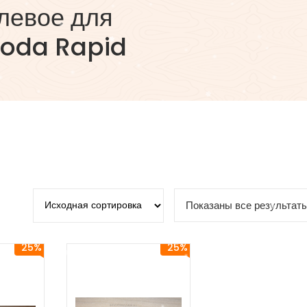
левое для
koda Rapid
Показаны все результаты
25%
25%