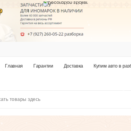
Г
л
а
в
н
а
я
Г
а
р
а
н
т
и
и
Д
о
с
т
а
в
к
а
К
у
п
и
м
а
в
т
о
в
р
а
з