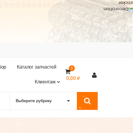
б
о
р
К
а
т
а
л
о
г
з
а
п
ч
а
с
т
е
й
0
0,00
₽
К
л
и
е
н
т
а
м