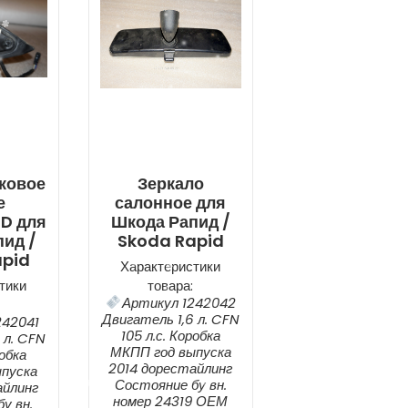
ковое
Зеркало
е
салонное для
D для
Шкода Рапид /
ид /
Skoda Rapid
apid
Характеристики
тики
товара:
Артикул 1242042
Двигатель 1,6 л. CFN
242041
105 л.с. Коробка
 л. CFN
МКПП год выпуска
робка
2014 дорестайлинг
пуска
Состояние бу вн.
айлинг
номер 24319 ОЕМ
у вн.