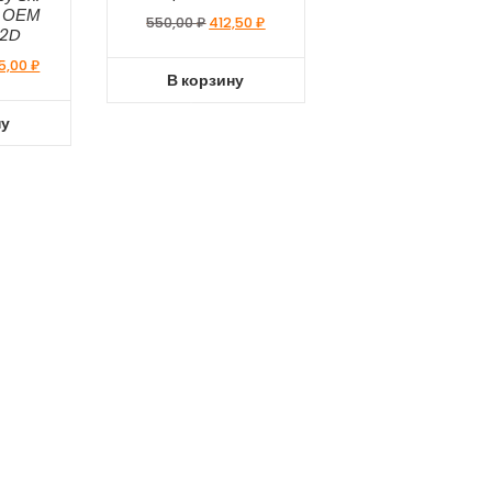
8 ОЕМ
550,00
₽
412,50
₽
02D
5,00
₽
В корзину
ну