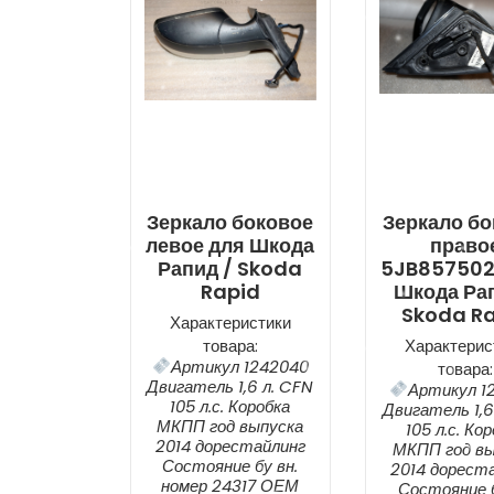
Зеркало боковое
Зеркало бо
левое для Шкода
право
Рапид / Skoda
5JB857502
Rapid
Шкода Рап
Skoda R
Характеристики
товара:
Характерис
Артикул 1242040
товара:
Двигатель 1,6 л. CFN
Артикул 1
105 л.с. Коробка
Двигатель 1,6
МКПП год выпуска
105 л.с. Ко
2014 дорестайлинг
МКПП год вы
Состояние бу вн.
2014 дорест
номер 24317 ОЕМ
Состояние б