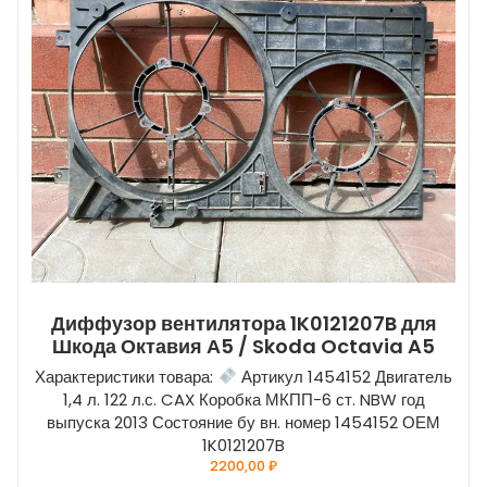
Диффузор вентилятора 1K0121207B для
Шкода Октавия А5 / Skoda Octavia A5
Характеристики товара:
Артикул 1454152 Двигатель
1,4 л. 122 л.с. CAX Коробка МКПП-6 ст. NBW год
выпуска 2013 Состояние бу вн. номер 1454152 ОЕМ
1K0121207B
2200,00
₽