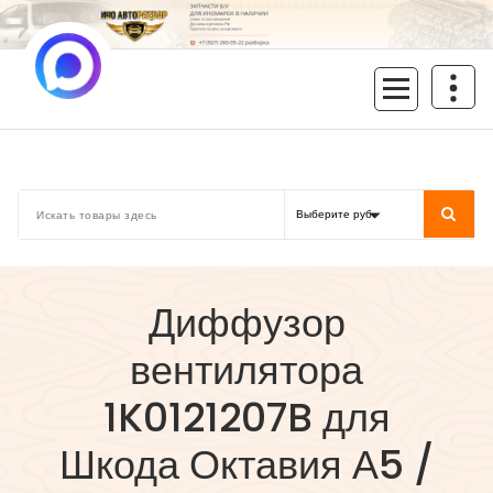
Перейти
к
содержимому
inoavtorazbor.ru
Автозапчасти б/у в наличии
Диффузор
вентилятора
1K0121207B для
Шкода Октавия А5 /