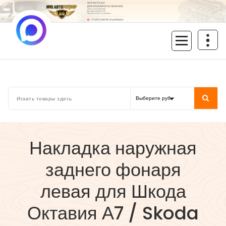
Перейти
к
содержимому
inoavtorazbor.ru
Автозапчасти б/у в наличии
Накладка наружная
заднего фонаря
левая для Шкода
Октавия А7 / Skoda