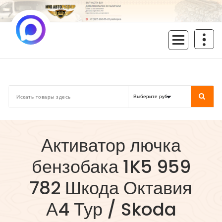
Перейти
к
содержимому
inoavtorazbor.ru
Автозапчасти б/у в наличии
Активатор лючка
бензобака 1K5 959
782 Шкода Октавия
А4 Тур / Skoda