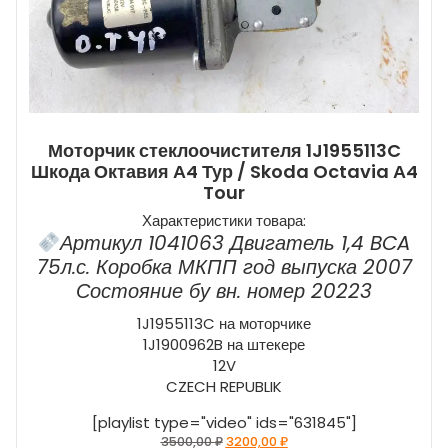
Моторчик стеклоочистителя 1J1955113C
Шкода Октавия А4 Тур / Skoda Octavia А4
Tour
Характеристики товара:
Артикул 1041063 Двигатель 1,4 BCA
75л.с. Коробка МКПП год выпуска 2007
Состояние бу вн. номер 20223
1J1955113C на моторчике
1J1900962B на штекере
12V
CZECH REPUBLIK
[playlist type="video" ids="631845"]
Первоначальная
Текущая
3500,00
₽
3200,00
₽