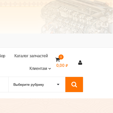
б
о
р
К
а
т
а
л
о
г
з
а
п
ч
а
с
т
е
й
0
0,00
₽
К
л
и
е
н
т
а
м