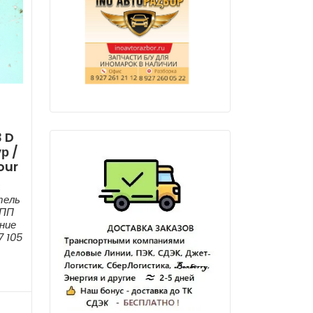
3 D
р /
our
:
тель
КПП
ние
7 105