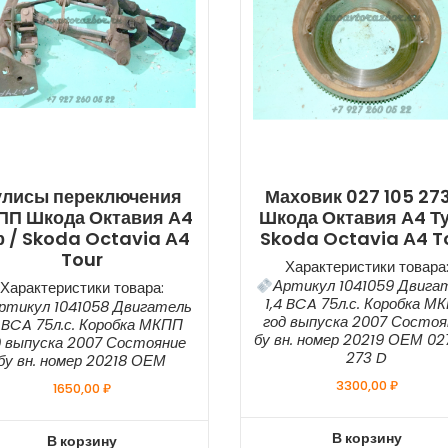
улисы переключения
Маховик 027 105 27
ПП Шкода Октавия А4
Шкода Октавия А4 Ту
р / Skoda Octavia А4
Skoda Octavia А4 T
Tour
Характеристики товара
Артикул 1041059 Двига
Характеристики товара:
1,4 BCA 75л.с. Коробка М
ртикул 1041058 Двигатель
год выпуска 2007 Состоя
4 BCA 75л.с. Коробка МКПП
бу вн. номер 20219 ОЕМ 02
д выпуска 2007 Состояние
273 D
бу вн. номер 20218 ОЕМ
3300,00
₽
1650,00
₽
В корзину
В корзину