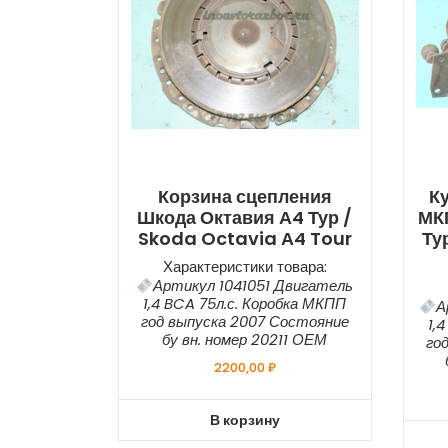
Корзина сцепления
К
Шкода Октавия А4 Тур /
МК
Skoda Octavia А4 Tour
Ту
Характеристики товара:
Артикул 1041051 Двигатель
1,4 BCA 75л.с. Коробка МКПП
А
год выпуска 2007 Состояние
1,
бу вн. номер 20211 ОЕМ
го
2200,00
₽
В корзину