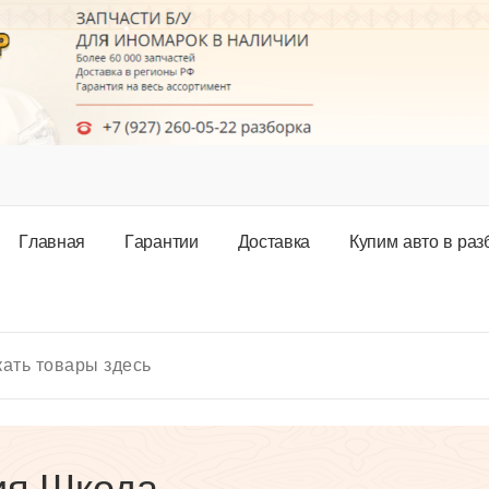
Г
л
а
в
н
а
я
Г
а
р
а
н
т
и
и
Д
о
с
т
а
в
к
а
К
у
п
и
м
а
в
т
о
в
р
а
з
ия Шкода