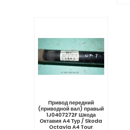
Привод передний
(приводной вал) правый
1J0407272F Шкода
Октавия А4 Тур / Skoda
Octavia А4 Tour