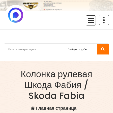
Перейти
к
содержимому
inoavtorazbor.ru
Автозапчасти б/у в наличии
Колонка рулевая
Шкода Фабия /
Skoda Fabia
Главная страница
-