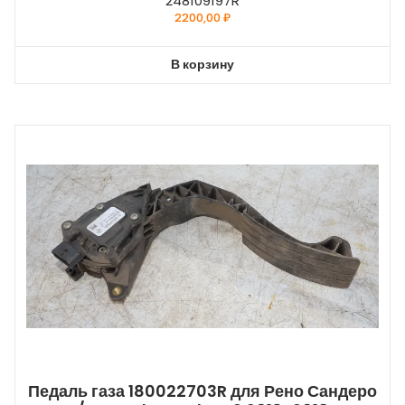
248109197R
2200,00
₽
В корзину
Педаль газа 180022703R для Рено Сандеро