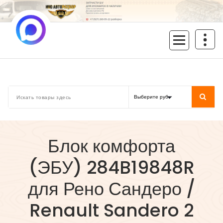
Перейти
к
содержимому
inoavtorazbor.ru
Автозапчасти б/у в наличии
Блок комфорта
(ЭБУ) 284B19848R
для Рено Сандеро /
Renault Sandero 2