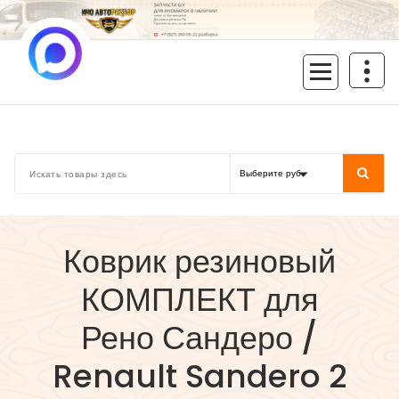
Перейти
к
содержимому
inoavtorazbor.ru
Автозапчасти б/у в наличии
Коврик резиновый
КОМПЛЕКТ для
Рено Сандеро /
Renault Sandero 2