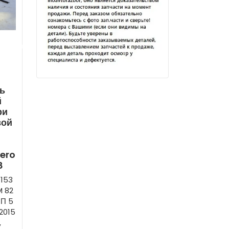
ь
й
ри
вой
ero
8
1153
M 82
ПП 5
 2015
,