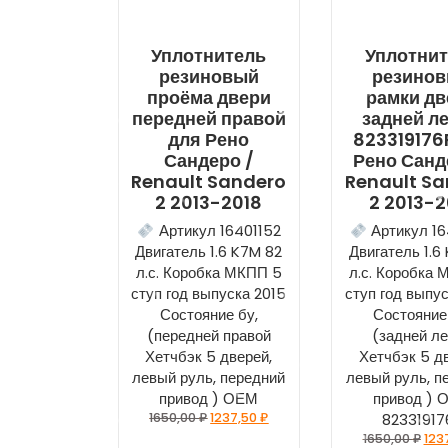
Уплотнитель
Уплотни
резиновый
резино
проёма двери
рамки дв
передней правой
задней л
для Рено
823319176
Сандеро /
Рено Санд
Renault Sandero
Renault S
2 2013-2018
2 2013-2
Артикул 16401152
Артикул 16
Двигатель 1.6 K7M 82
Двигатель 1.6
л.с. Коробка МКПП 5
л.с. Коробка
ступ год выпуска 2015
ступ год выпу
Состояние бу,
Состояние
(передней правой
(задней л
Хетчбэк 5 дверей,
Хетчбэк 5 д
левый руль, передний
левый руль, п
привод ) ОЕМ
привод ) 
1650,00
₽
1237,50
₽
82331917
1650,00
₽
123