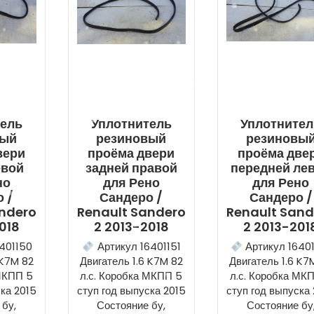
тель
Уплотнитель
Уплотнител
вый
резиновый
резиновы
вери
проёма двери
проёма две
евой
задней правой
передней ле
но
для Рено
для Рено
 /
Сандеро /
Сандеро /
andero
Renault Sandero
Renault Sand
018
2 2013-2018
2 2013-201
401150
Артикул 16401151
Артикул 1640
 K7M 82
Двигатель 1.6 K7M 82
Двигатель 1.6 K7
 МКПП 5
л.с. Коробка МКПП 5
л.с. Коробка МК
ска 2015
ступ год выпуска 2015
ступ год выпуска
 бу,
Состояние бу,
Состояние бу