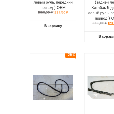
левый руль, передний
(задней л
привод ) ОЕМ
Хетчбэк 5 д
1650,00
₽
1237,50
₽
левый руль, п
привод ) 
1650,00
₽
123
В корзину
В корзи
25%