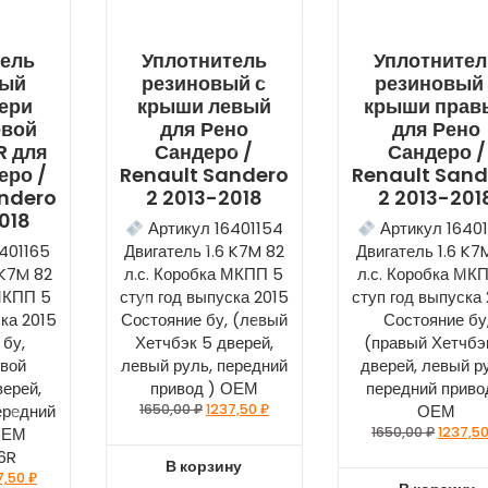
тель
Уплотнитель
Уплотнител
вый
резиновый с
резиновый 
ери
крыши левый
крыши прав
евой
для Рено
для Рено
R для
Сандеро /
Сандеро /
еро /
Renault Sandero
Renault Sand
andero
2 2013-2018
2 2013-201
018
Артикул 16401154
Артикул 1640
401165
Двигатель 1.6 K7M 82
Двигатель 1.6 K7
 K7M 82
л.с. Коробка МКПП 5
л.с. Коробка МК
 МКПП 5
ступ год выпуска 2015
ступ год выпуска
ска 2015
Состояние бу, (левый
Состояние бу
 бу,
Хетчбэк 5 дверей,
(правый Хетчбэ
евой
левый руль, передний
дверей, левый р
верей,
привод ) ОЕМ
передний приво
ередний
1650,00
₽
1237,50
₽
ОЕМ
ОЕМ
1650,00
₽
1237,5
6R
В корзину
7,50
₽