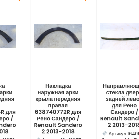
ка
Накладка
Направляющ
арки
наружная арки
стекла две
едняя
крыла передняя
задней лев
я
правая
для Рено
R для
638740772R для
Сандеро /
еро /
Рено Сандеро /
Renault Sand
andero
Renault Sandero
2 2013-201
018
2 2013-2018
Артикул 1640