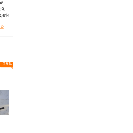
ой
ей,
дний
М
0
₽
25%