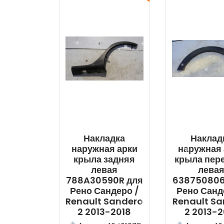
Накладка
Наклад
наружная арки
наружная 
крыла задняя
крыла пер
левая
лева
788A30590R для
638750806
Рено Сандеро /
Рено Санд
Renault Sandero
Renault S
2 2013-2018
2 2013-2