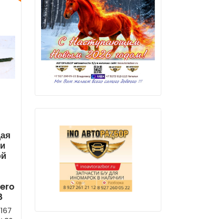
ая
ри
ой
ero
8
1167