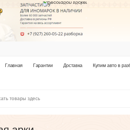
Г
л
а
в
н
а
я
Г
а
р
а
н
т
и
и
Д
о
с
т
а
в
к
а
К
у
п
и
м
а
в
т
о
в
р
а
з
ая арки