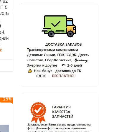
M 82
ПП 5
 2015
,
й
ей,
дний
М
₽
25%