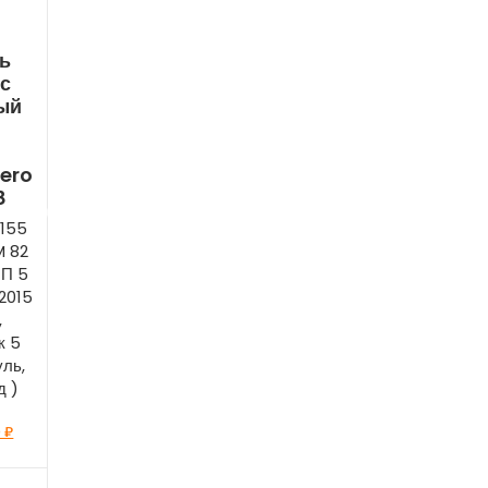
ь
с
ый
ero
8
1155
M 82
ПП 5
 2015
,
к 5
уль,
д )
0
₽