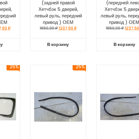
евой
(задней правой
(передней лев
верей,
Хетчбэк 5 дверей,
Хетчбэк 5 двер
ередний
левый руль, передний
левый руль, пере
ОЕМ
привод ) ОЕМ
привод ) ОЕ
7,50
₽
1650,00
₽
1237,50
₽
1650,00
₽
1237,5
ну
В корзину
В корзину
25%
25%