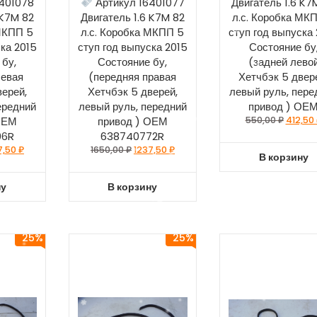
401078
Артикул 16401077
Двигатель 1.6 K7
 K7M 82
Двигатель 1.6 K7M 82
л.с. Коробка МК
 МКПП 5
л.с. Коробка МКПП 5
ступ год выпуска
ска 2015
ступ год выпуска 2015
Состояние бу
 бу,
Состояние бу,
(задней лево
левая
(передняя правая
Хетчбэк 5 двер
верей,
Хетчбэк 5 дверей,
левый руль, пере
ередний
левый руль, передний
привод ) ОЕ
ОЕМ
привод ) ОЕМ
550,00
₽
412,50
06R
638740772R
7,50
₽
1650,00
₽
1237,50
₽
В корзину
ну
В корзину
25%
25%