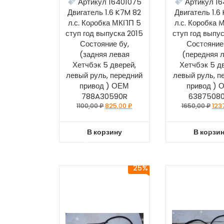
Артикул 16401075
Артикул 16
Двигатель 1.6 K7M 82
Двигатель 1.6
л.с. Коробка МКПП 5
л.с. Коробка
ступ год выпуска 2015
ступ год выпу
Состояние бу,
Состояние
(задняя левая
(передняя 
Хетчбэк 5 дверей,
Хетчбэк 5 д
левый руль, передний
левый руль, п
привод ) ОЕМ
привод ) 
788A30590R
6387508
1100,00
₽
825,00
₽
1650,00
₽
123
В корзину
В корзи
25%