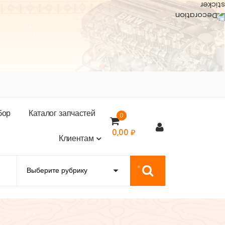
б
о
р
К
а
т
а
л
о
г
з
а
п
ч
а
с
т
е
й
0
0,00
₽
К
л
и
е
н
т
а
м