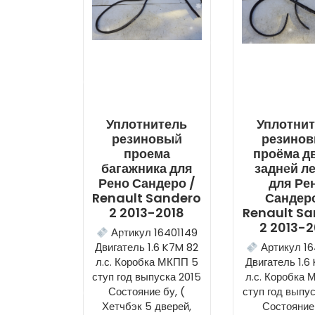
Уплотнитель
Уплотни
резиновый
резино
проема
проёма д
багажника для
задней л
Рено Сандеро /
для Ре
Renault Sandero
Сандеро
2 2013-2018
Renault S
2 2013-2
Артикул 16401149
Двигатель 1.6 K7M 82
Артикул 16
л.с. Коробка МКПП 5
Двигатель 1.6
ступ год выпуска 2015
л.с. Коробка
Состояние бу, (
ступ год выпу
Хетчбэк 5 дверей,
Состояние