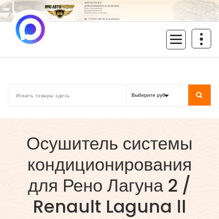
Перейти
к
содержимому
inoavtorazbor.ru
Автозапчасти б/у в наличии
Осушитель системы
кондиционирования
для Рено Лагуна 2 /
Renault Laguna ll