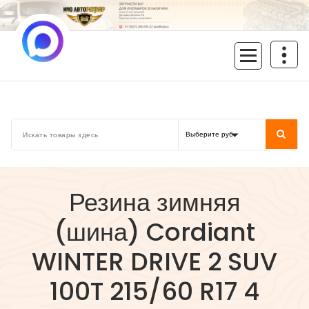
Перейти
к
содержимому
inoavtorazbor.ru
Автозапчасти б/у в наличии
Резина зимняя
(шина) Cordiant
WINTER DRIVE 2 SUV
100T 215/60 R17 4