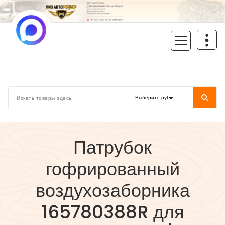
Перейти
к
содержимому
inoavtorazbor.ru
Автозапчасти б/у в наличии
Патрубок
гофрированный
воздухозаборника
165780388R для