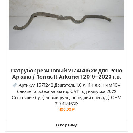
Патрубок резиновый 217414162R для Рено
Аркана / Renault Arkana 1 2019-2023 г.в.
Артикул 1571242 Двигатель 1.6 л. 114 л.с. H4M 16V
бензин Коробка вариатор СVT год выпуска 2022
Состояние бу, ( левый руль, передний привод ) ОЕМ
217414162R
1100,00
₽
В корзину