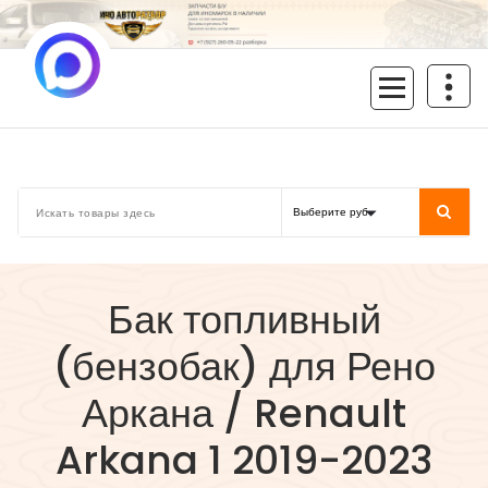
Перейти
к
содержимому
inoavtorazbor.ru
Автозапчасти б/у в наличии
Бак топливный
(бензобак) для Рено
Аркана / Renault
Arkana 1 2019-2023