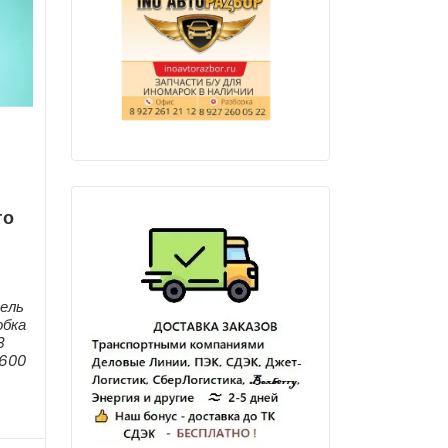
го
6
:
ель
обка
3
0600