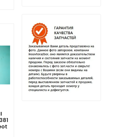
I
381
eot