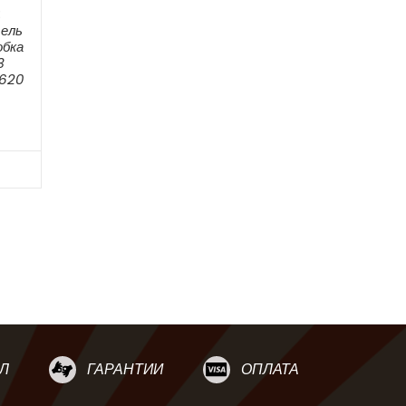
:
ель
обка
3
0620
Л
ГАРАНТИИ
ОПЛАТА