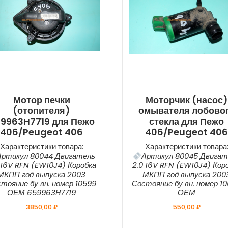
Мотор печки
Моторчик (насос)
(отопителя)
омывателя лобово
9963H7719 для Пежо
стекла для Пежо
406/Peugeot 406
406/Peugeot 40
Характеристики товара:
Характеристики товара
Артикул 80044 Двигатель
Артикул 80045 Двигат
 16V RFN (EW10J4) Коробка
2.0 16V RFN (EW10J4) Кор
МКПП год выпуска 2003
МКПП год выпуска 200
тояние бу вн. номер 10599
Состояние бу вн. номер 1
ОЕМ 659963H7719
ОЕМ
3850,00
₽
550,00
₽