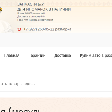
Г
л
а
в
н
а
я
Г
а
р
а
н
т
и
и
Д
о
с
т
а
в
к
а
К
у
п
и
м
а
в
т
о
в
р
а
з
ия (модуль