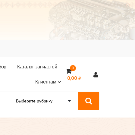
б
о
р
К
а
т
а
л
о
г
з
а
п
ч
а
с
т
е
й
0
0,00
₽
К
л
и
е
н
т
а
м