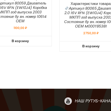
Артикул 80059 Двигатель
Характеристики товара
 16V RFN (EW10J4) Коробка
Артикул 80065 Двигат
МКПП год выпуска 2003
2.0 16V RFN (EW10J4) Кор
тояние бу вн. номер 10614
МКПП год выпуска 200
ОЕМ
Состояние бу вн. номер 1
ОЕМ M000T85381
1100,00
₽
2750,00
₽
В корзину
В корзину
НАШ РУТУБ-КАНА