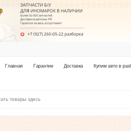
Г
л
а
в
н
а
я
Г
а
р
а
н
т
и
и
Д
о
с
т
а
в
к
а
К
у
п
и
м
а
в
т
о
в
р
а
з