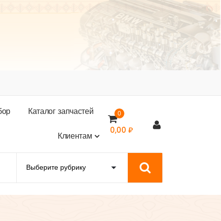
б
о
р
К
а
т
а
л
о
г
з
а
п
ч
а
с
т
е
й
0
0,00
₽
К
л
и
е
н
т
а
м