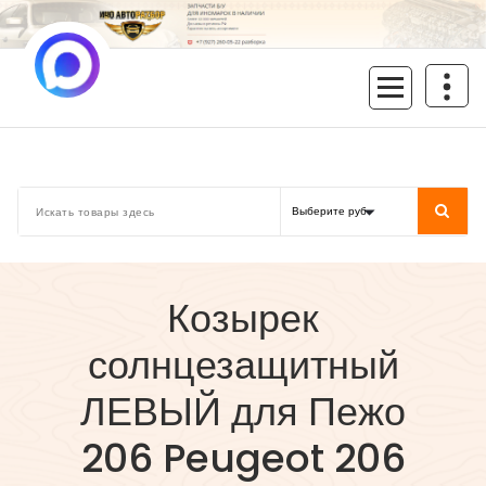
Перейти
к
содержимому
inoavtorazbor.ru
Автозапчасти б/у в наличии
Козырек
солнцезащитный
ЛЕВЫЙ для Пежо
206 Peugeot 206