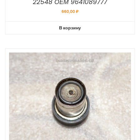
22548 ОЕМ 9641089777
660,00
₽
В корзину