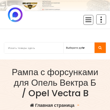
Перейти
к
содержимому
inoavtorazbor.ru
Автозапчасти б/у в наличии
Рампа с форсунками
для Опель Вектра Б
/ Opel Vectra B
Главная страница
-