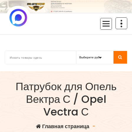
Перейти
к
содержимому
inoavtorazbor.ru
Автозапчасти б/у в наличии
Патрубок для Опель
Вектра С / Opel
Vectra С
Главная страница
-