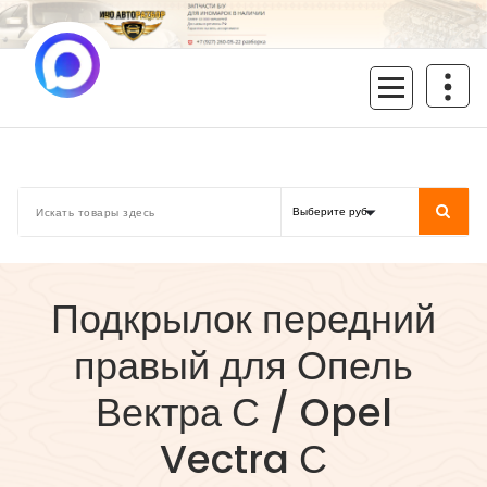
Перейти
к
содержимому
inoavtorazbor.ru
Автозапчасти б/у в наличии
Подкрылок передний
правый для Опель
Вектра С / Opel
Vectra С