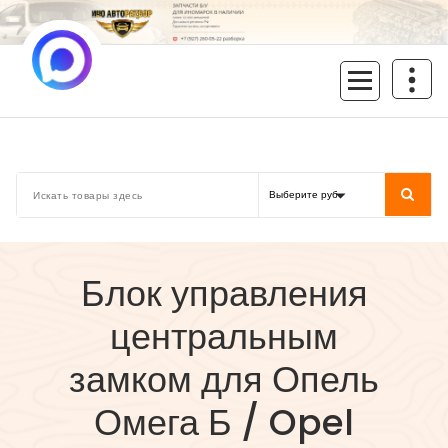
Перейти
к
содержимому
inoavtorazbor.ru
Автозапчасти б/у в наличии
Блок управления
центральным
замком для Опель
Омега Б / Opel