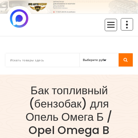
Перейти
к
содержимому
inoavtorazbor.ru
Автозапчасти б/у в наличии
Бак топливный
(бензобак) для
Опель Омега Б /
Opel Omega B