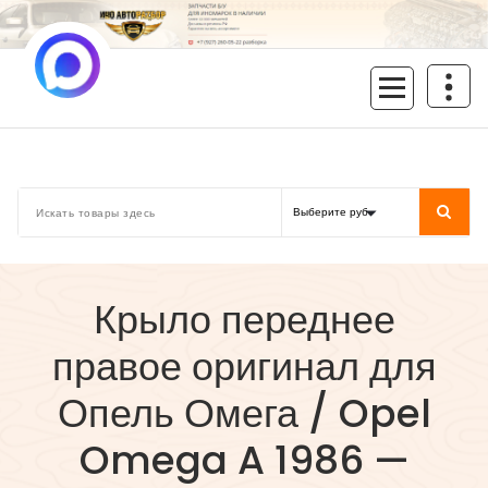
Перейти
к
содержимому
inoavtorazbor.ru
Автозапчасти б/у в наличии
Крыло переднее
правое оригинал для
Опель Омега / Opel
Omega A 1986 —