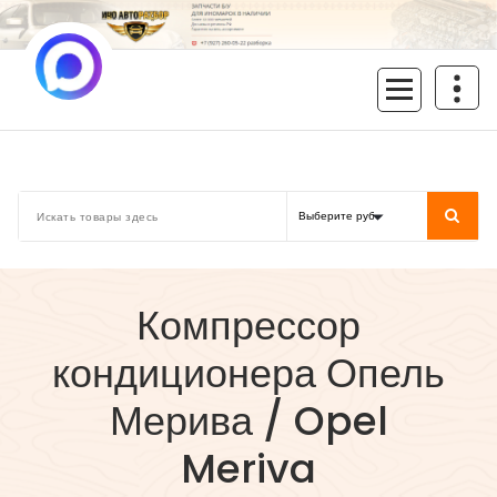
Перейти
к
содержимому
inoavtorazbor.ru
Автозапчасти б/у в наличии
Компрессор
кондиционера Опель
Мерива / Opel
Meriva