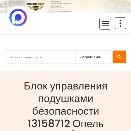
Перейти
к
содержимому
inoavtorazbor.ru
Автозапчасти б/у в наличии
Блок управления
подушками
безопасности
13158712 Опель