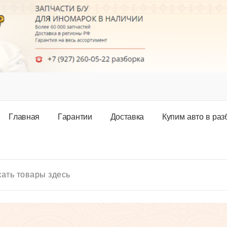
Г
л
а
в
н
а
я
Г
а
р
а
н
т
и
и
Д
о
с
т
а
в
к
а
К
у
п
и
м
а
в
т
о
в
р
а
з