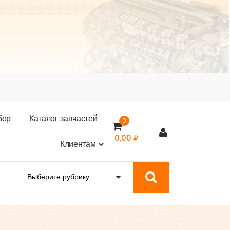
б
о
р
К
а
т
а
л
о
г
з
а
п
ч
а
с
т
е
й
0
0,00
₽
К
л
и
е
н
т
а
м