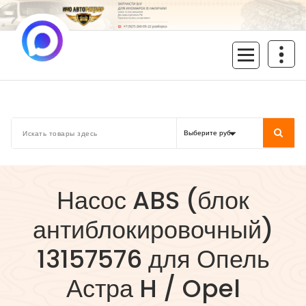
Перейти
к
содержимому
inoavtorazbor.ru
Автозапчасти б/у в наличии
Насос ABS (блок
антиблокировочный)
13157576 для Опель
Астра H / Opel