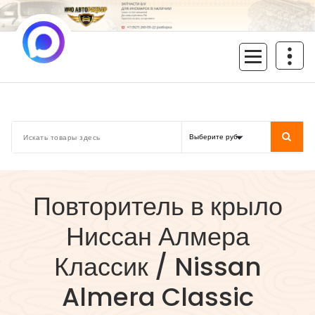
Перейти
к
содержимому
inoavtorazbor.ru
Автозапчасти б/у в наличии
Повторитель в крыло
Ниссан Алмера
Классик / Nissan
Almera Classic