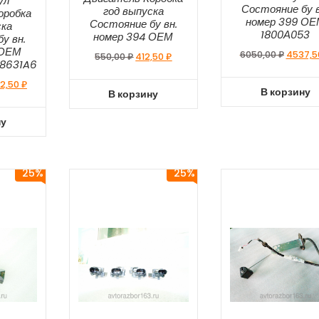
ул
Состояние бу в
год выпуска
оробка
номер 399 О
Состояние бу вн.
ска
1800А053
номер 394 ОЕМ
у вн.
 ОЕМ
6050,00
₽
4537,
550,00
₽
412,50
₽
 8631A6
2,50
₽
В корзину
В корзину
ну
25%
25%