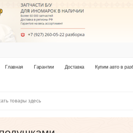
Г
л
а
в
н
а
я
Г
а
р
а
н
т
и
и
Д
о
с
т
а
в
к
а
К
у
п
и
м
а
в
т
о
в
р
а
з
 подушками