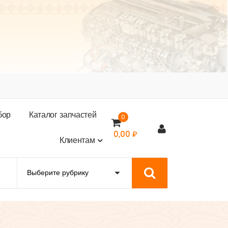
б
о
р
К
а
т
а
л
о
г
з
а
п
ч
а
с
т
е
й
0
0,00
₽
К
л
и
е
н
т
а
м