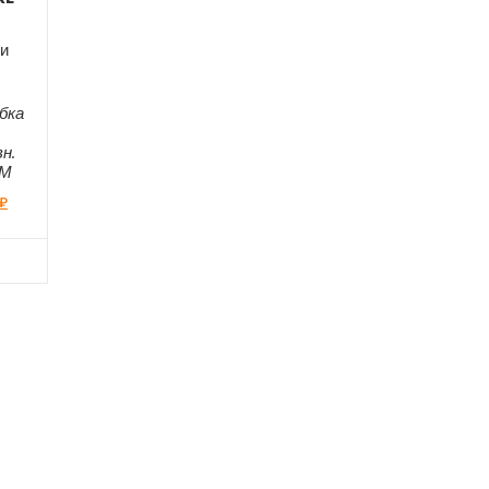
и
бка
н.
ЕМ
₽