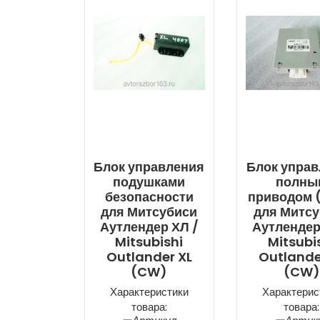
Блок управления
Блок упра
подушками
полны
безопасности
приводом 
для Митсубиси
для Митс
Аутлендер ХЛ /
Аутлендер
Mitsubishi
Mitsubi
Outlander XL
Outlande
(CW)
(CW)
Характеристики
Характерис
товара:
товара: