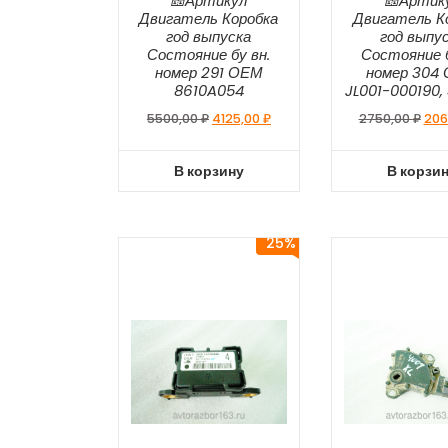
🎫Артикул
🎫Артик
Двигатель Коробка
Двигатель К
год выпуска
год выпу
Состояние бу вн.
Состояние б
номер 291 ОЕМ
номер 304
8610A054
JL001-000190,
5500,00
₽
4125,00
₽
2750,00
₽
206
В корзину
В корзи
25%