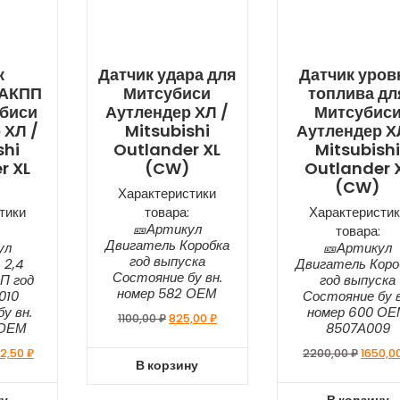
к
Датчик удара для
Датчик уров
 АКПП
Митсубиси
топлива дл
убиси
Аутлендер ХЛ /
Митсубис
 ХЛ /
Mitsubishi
Аутлендер Х
shi
Outlander XL
Mitsubish
r XL
(CW)
Outlander 
(CW)
Характеристики
тики
товара:
Характеристик
🎫Артикул
товара:
Двигатель Коробка
ул
🎫Артикул
год выпуска
 2,4
Двигатель Коро
Состояние бу вн.
П год
год выпуска
номер 582 ОЕМ
010
Состояние бу в
у вн.
номер 600 О
1100,00
₽
825,00
₽
 ОЕМ
8507А009
2,50
₽
2200,00
₽
1650,0
В корзину