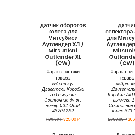
Датчик оборотов
Датчи
колеса для
селектора
Митсубиси
для Митс
Аутлендер ХЛ /
Аутлендер
Mitsubishi
Mitsubi
Outlander XL
Outlande
(CW)
(CW)
Характеристики
Характерис
товара:
товара:
🎫Артикул
🎫Артик
Двигатель Коробка
Двигатель
год выпуска
Коробка АКП
Состояние бу вн.
выпуска 2
номер 562 ОЕМ
Состояние б
4670А282
номер 573
1100,00
₽
825,00
₽
2750,00
₽
206