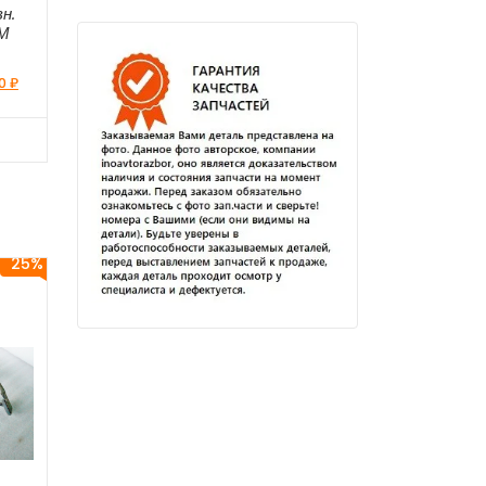
н.
ЕМ
50
₽
25%