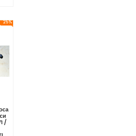
25%
оса
си
Л /
i
XL