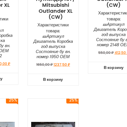
r XL
Mitsubishi
(CW)
Outlander XL
Характеристик
(CW)
тики
товара:
🎫Артикул
Характеристики
Двигатель Коро
ул
товара:
год выпуска
оробка
🎫Артикул
Состояние бу в
ска
Двигатель Коробка
номер 2148 О
у вн.
год выпуска
 ОЕМ
Состояние бу вн.
550,00
₽
412,50
2
номер 1950 ОЕМ
0,00
₽
1650,00
₽
1237,50
₽
В корзину
ну
В корзину
25%
25%