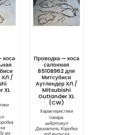
 коса
Проводка — коса
ьная
салонная
убиси
8510B962 для
 ХЛ /
Митсубиси
shi
Аутлендер ХЛ /
r XL
Mitsubishi
Outlander XL
(CW)
тики
Характеристики
ул
товара:
оробка
🎫Артикул
ска
Двигатель Коробка
у вн.
год выпуска