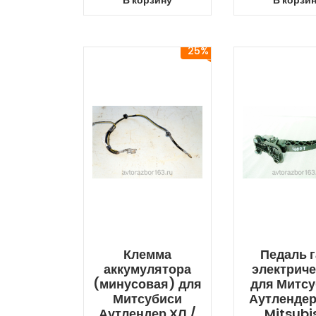
В корзину
В корзи
25%
Клемма
Педаль г
аккумулятора
электриче
(минусовая) для
для Митс
Митсубиси
Аутлендер
Аутлендер ХЛ /
Mitsubi