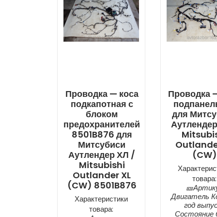
Проводка — коса
Проводка —
подкапотная с
подпанел
блоком
для Митс
предохранителей
Аутлендер
8501B876 для
Mitsubi
Митсубиси
Outlande
Аутлендер ХЛ /
(CW)
Mitsubishi
Характерис
Outlander XL
товара:
(CW) 8501B876
🎫Артик
Двигатель К
Характеристики
год выпу
товара:
Состояние б