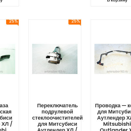
ну
В корзину
25%
25%
аза
Переключатель
Проводка — к
ская
подрулевой
для Митсуби
убиси
стеклоочистителей
Аутлендер Х
 ХЛ /
для Митсубиси
Mitsubish
shi
Аутлендер ХЛ /
Outlander 