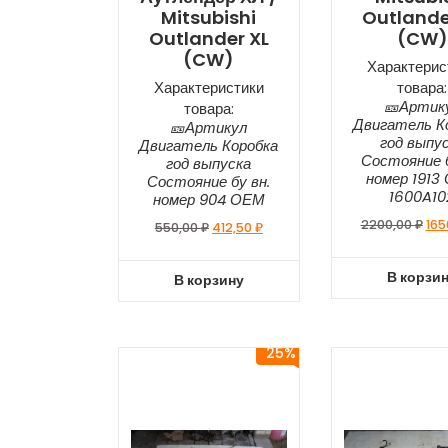
Mitsubishi
Outlande
Outlander XL
(CW)
(CW)
Характерис
Характеристики
товара:
🎫Артик
товара:
Двигатель К
🎫Артикул
год выпу
Двигатель Коробка
Состояние б
год выпуска
номер 1913
Состояние бу вн.
1600A10
номер 904 ОЕМ
2200,00
₽
165
550,00
₽
412,50
₽
В корзи
В корзину
25%