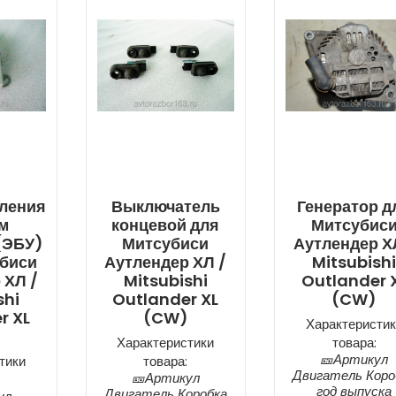
вления
Выключатель
Генератор д
м
концевой для
Митсубис
(ЭБУ)
Митсубиси
Аутлендер Х
убиси
Аутлендер ХЛ /
Mitsubish
 ХЛ /
Mitsubishi
Outlander 
shi
Outlander XL
(CW)
r XL
(CW)
Характеристик
Характеристики
товара:
🎫Артикул
тики
товара:
Двигатель Коро
🎫Артикул
год выпуска
Двигатель Коробка