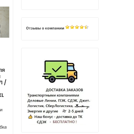
ля
и
Л /
i
XL
и
бка