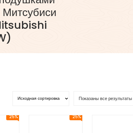
я Митсубиси
itsubishi
W)
Показаны все результаты 
25%
25%