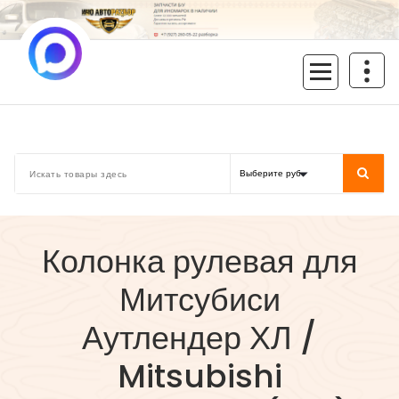
Перейти
к
содержимому
inoavtorazbor.ru
Автозапчасти б/у в наличии
Колонка рулевая для
Митсубиси
Аутлендер ХЛ /
Mitsubishi