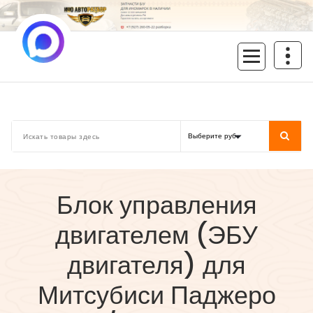
Перейти
к
содержимому
inoavtorazbor.ru
Автозапчасти б/у в наличии
Блок управления
двигателем (ЭБУ
двигателя) для
Митсубиси Паджеро