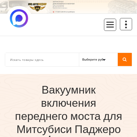
Перейти
к
содержимому
inoavtorazbor.ru
Автозапчасти б/у в наличии
Вакуумник
включения
переднего моста для
Митсубиси Паджеро