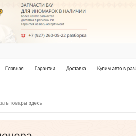
Г
л
а
в
н
а
я
Г
а
р
а
н
т
и
и
Д
о
с
т
а
в
к
а
К
у
п
и
м
а
в
т
о
в
р
а
з
ионера