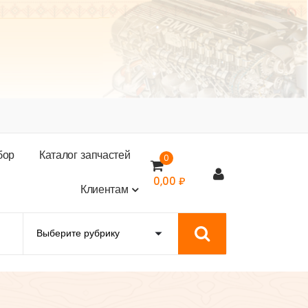
б
о
р
К
а
т
а
л
о
г
з
а
п
ч
а
с
т
е
й
0
0,00
₽
К
л
и
е
н
т
а
м