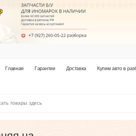
Г
л
а
в
н
а
я
Г
а
р
а
н
т
и
и
Д
о
с
т
а
в
к
а
К
у
п
и
м
а
в
т
о
в
р
а
з
няя на