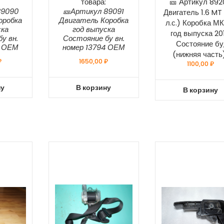
товара:
🎫 Артикул 892
89090
🎫Артикул 89091
Двигатель 1.6 MT 
оробка
Двигатель Коробка
л.с.) Коробка М
ска
год выпуска
год выпуска 20
у вн.
Состояние бу вн.
Состояние бу
3 ОЕМ
номер 13794 ОЕМ
(нижняя част
₽
1650,00
₽
1100,00
₽
ну
В корзину
В корзину