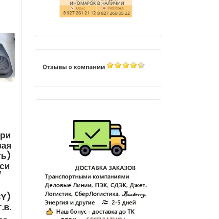
ери
вая
ть)
си
/
i
CY)
.в.