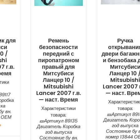
к для
Ремень
Ручка
иси
безопасности
открывани
0 /
передний с
двери багажн
shi
пиропатроном
и бензобака 
7 г.в.
правый для
Митсубис
ремя
Митсубиси
Ланцер 10 
Ланцер 10 /
Mitsubish
тики
Mitsubishi
Lancer 2007 г
Lancer 2007 г.в.
— наст. Вре
89117
— наст. Время
оробка
Характеристик
ска
Характеристики
товара:
у вн.
🎫Артикул 891
товара:
0 ОЕМ
Двигатель Коро
🎫Артикул 89135
год выпуска
₽
Двигатель Коробка
Состояние бу в
год выпуска
номер 13844 О
Состояние бу вн.