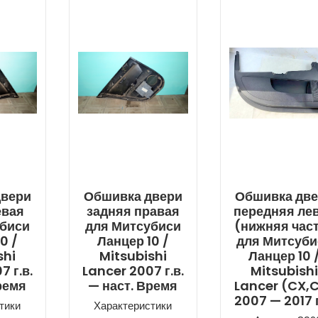
двери
Обшивка двери
Обшивка дв
евая
задняя правая
передняя ле
убиси
для Митсубиси
(нижняя час
0 /
Ланцер 10 /
для Митсуби
shi
Mitsubishi
Ланцер 10 
7 г.в.
Lancer 2007 г.в.
Mitsubish
ремя
— наст. Время
Lancer (CX,
2007 — 2017 г
тики
Характеристики