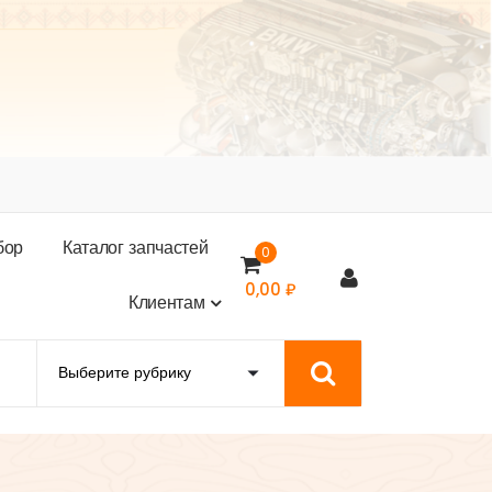
б
о
р
К
а
т
а
л
о
г
з
а
п
ч
а
с
т
е
й
0
0,00
₽
К
л
и
е
н
т
а
м