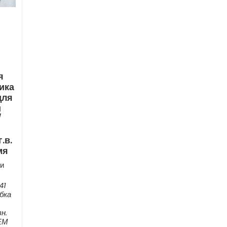
я
ика
для
и
/
i
.в.
мя
и
41
бка
н.
ЕМ