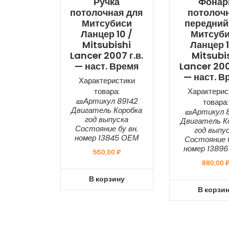
Ручка
Фонар
потолочная для
потолоч
Митсубиси
передний
Ланцер 10 /
Митсуб
Mitsubishi
Ланцер 1
Lancer 2007 г.в.
Mitsubi
— наст. Время
Lancer 200
— наст. В
Характеристики
товара:
Характерис
🎫Артикул 89142
товара:
Двигатель Коробка
🎫Артикул 
год выпуска
Двигатель К
Состояние бу вн.
год выпу
номер 13845 ОЕМ
Состояние б
номер 1389
550,00
₽
880,00
В корзину
В корзи