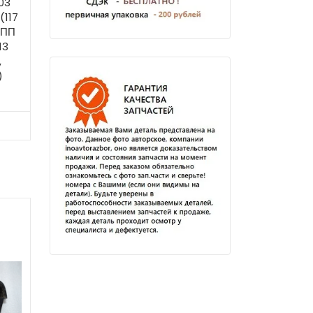
03
(117
КПП
13
,
ь)