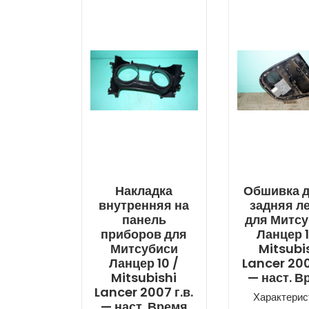
Накладка
Обшивка 
внутренняя на
задняя л
панель
для Митс
приборов для
Ланцер 1
Митсубиси
Mitsubi
Ланцер 10 /
Lancer 200
Mitsubishi
— наст. В
Lancer 2007 г.в.
Характерис
— наст. Время