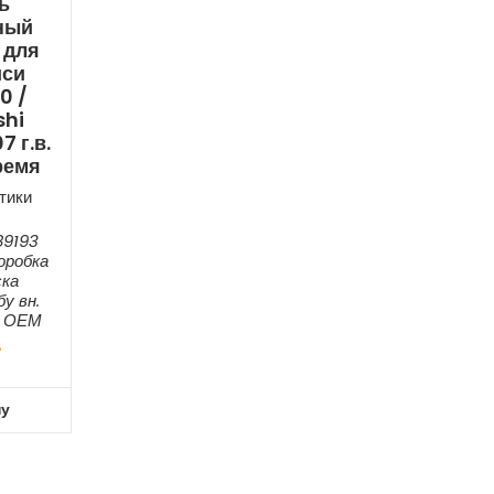
ь
ный
 для
иси
0 /
shi
7 г.в.
ремя
тики
89193
оробка
ска
у вн.
6 ОЕМ
₽
ну