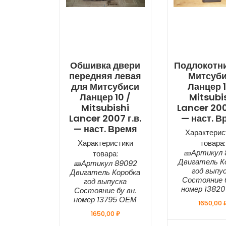
Обшивка двери
Подлокотни
передняя левая
Митсуб
для Митсубиси
Ланцер 1
Ланцер 10 /
Mitsubi
Mitsubishi
Lancer 200
Lancer 2007 г.в.
— наст. В
— наст. Время
Характерис
Характеристики
товара:
🎫Артикул 
товара:
Двигатель К
🎫Артикул 89092
год выпу
Двигатель Коробка
Состояние б
год выпуска
номер 1382
Состояние бу вн.
номер 13795 ОЕМ
1650,00
1650,00
₽