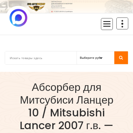
Перейти
к
содержимому
inoavtorazbor.ru
Автозапчасти б/у в наличии
Абсорбер для
Митсубиси Ланцер
10 / Mitsubishi
Lancer 2007 г.в. —