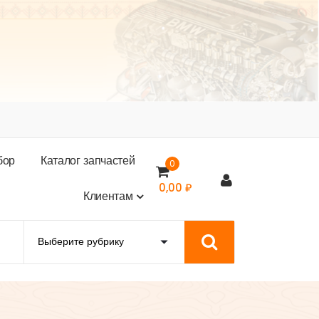
б
о
р
К
а
т
а
л
о
г
з
а
п
ч
а
с
т
е
й
0
0,00
₽
К
л
и
е
н
т
а
м