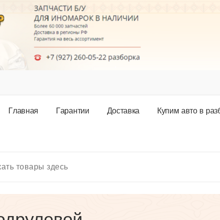
Г
л
а
в
н
а
я
Г
а
р
а
н
т
и
и
Д
о
с
т
а
в
к
а
К
у
п
и
м
а
в
т
о
в
р
а
з
одрулевой