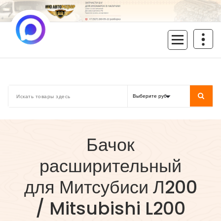
Перейти
к
содержимому
inoavtorazbor.ru
Автозапчасти б/у в наличии
Бачок
расширительный
для Митсубиси Л200
/ Mitsubishi L200