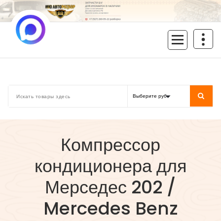
Перейти
к
содержимому
inoavtorazbor.ru
Автозапчасти б/у в наличии
Компрессор
кондиционера для
Мерседес 202 /
Mercedes Benz