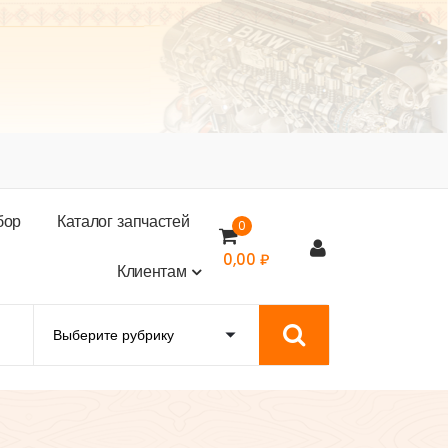
б
о
р
К
а
т
а
л
о
г
з
а
п
ч
а
с
т
е
й
0
0,00
₽
К
л
и
е
н
т
а
м