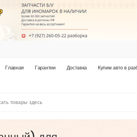
Г
л
а
в
н
а
я
Г
а
р
а
н
т
и
и
Д
о
с
т
а
в
к
а
К
у
п
и
м
а
в
т
о
в
р
а
з
данный) для