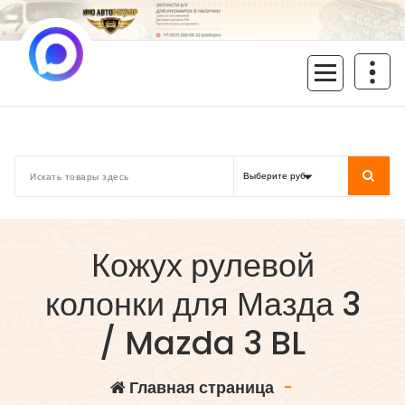
Перейти
к
содержимому
inoavtorazbor.ru
Автозапчасти б/у в наличии
Кожух рулевой
колонки для Мазда 3
/ Mazda 3 BL
Главная страница
-