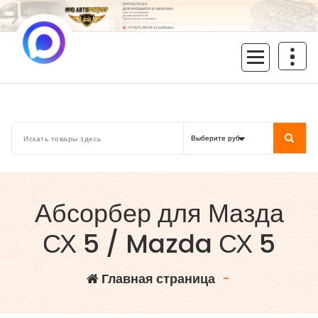
Перейти
к
содержимому
inoavtorazbor.ru
Автозапчасти б/у в наличии
Абсорбер для Мазда
СХ 5 / Mazda СХ 5
Главная страница
-