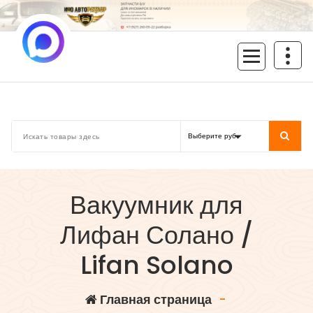
Перейти
к
содержимому
inoavtorazbor.ru
Автозапчасти б/у в наличии
Вакуумник для
Лифан Солано /
Lifan Solano
Главная страница
-