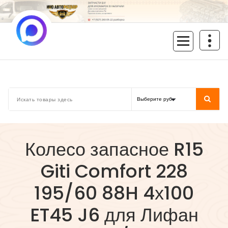
Перейти
к
содержимому
inoavtorazbor.ru
Автозапчасти б/у в наличии
Колесо запасное R15
Giti Comfort 228
195/60 88H 4х100
ET45 J6 для Лифан