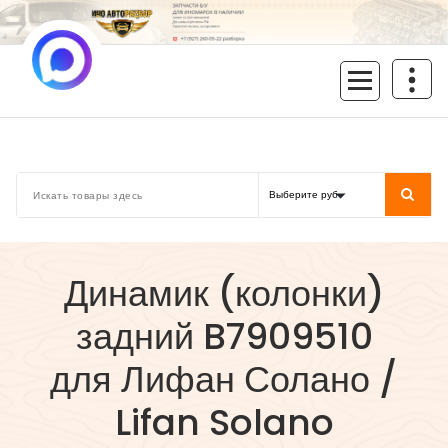
Перейти
к
содержимому
inoavtorazbor.ru
Автозапчасти б/у в наличии
Динамик (колонки)
задний B7909510
для Лифан Солано /
Lifan Solano