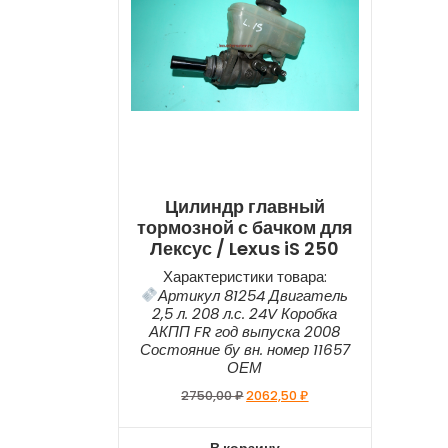
Цилиндр главный
тормозной с бачком для
Лексус / Lexus iS 250
Характеристики товара:
Артикул 81254 Двигатель
2,5 л. 208 л.с. 24V Коробка
АКПП FR год выпуска 2008
Состояние бу вн. номер 11657
ОЕМ
2750,00
₽
2062,50
₽
В корзину