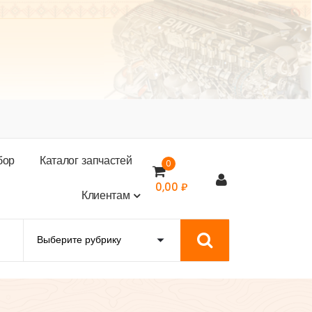
б
о
р
К
а
т
а
л
о
г
з
а
п
ч
а
с
т
е
й
0
0,00
₽
К
л
и
е
н
т
а
м