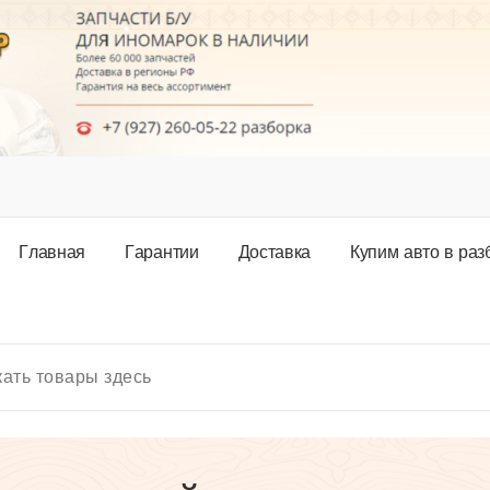
Г
л
а
в
н
а
я
Г
а
р
а
н
т
и
и
Д
о
с
т
а
в
к
а
К
у
п
и
м
а
в
т
о
в
р
а
з