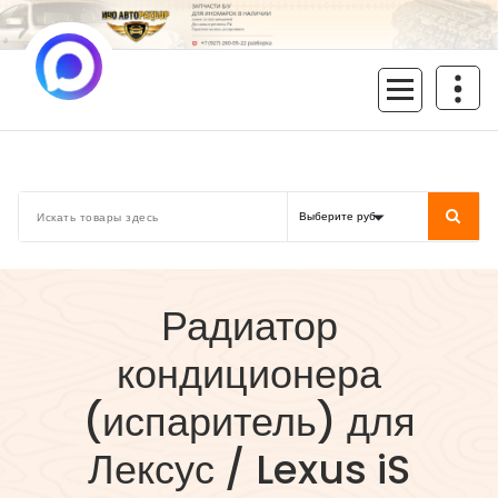
Перейти
к
содержимому
inoavtorazbor.ru
Автозапчасти б/у в наличии
Радиатор
кондиционера
(испаритель) для
Лексус / Lexus iS