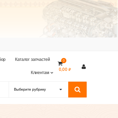
б
о
р
К
а
т
а
л
о
г
з
а
п
ч
а
с
т
е
й
0
0,00
₽
К
л
и
е
н
т
а
м