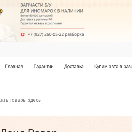
Г
л
а
в
н
а
я
Г
а
р
а
н
т
и
и
Д
о
с
т
а
в
к
а
К
у
п
и
м
а
в
т
о
в
р
а
з