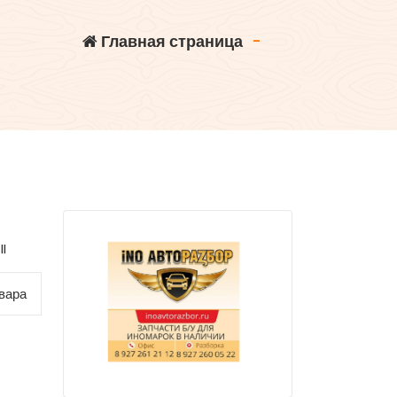
Главная страница
-
I
вара