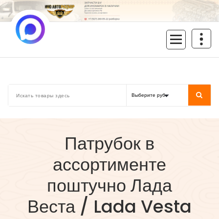
Перейти
к
содержимому
inoavtorazbor.ru
Автозапчасти б/у в наличии
Патрубок в
ассортименте
поштучно Лада
Веста / Lada Vesta